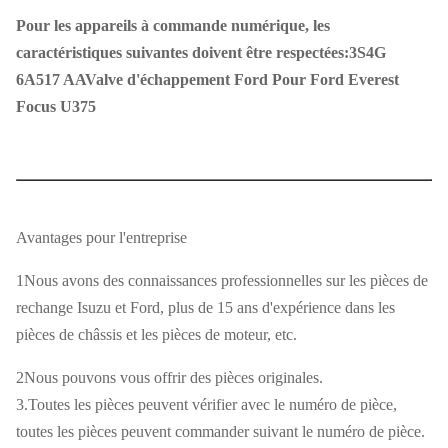
Pour les appareils à commande numérique, les
caractéristiques suivantes doivent être respectées:
3S4G
6A517 AA
Valve d'échappement Ford Pour Ford Everest
Focus U375
Nom du
Valve d'échappement
produit
Avantages pour l'entreprise
Installation de
1Nous avons des connaissances professionnelles sur les pièces de
Ford Everest U375
voiture
rechange Isuzu et Ford, plus de 15 ans d'expérience dans les
pièces de châssis et les pièces de moteur, etc.
Les pièces détachées ne doivent pas être
Numéro de la
utilisées pour la fabrication d'autres
2Nous pouvons vous offrir des pièces originales.
partie
produits.
3.Toutes les pièces peuvent vérifier avec le numéro de pièce,
toutes les pièces peuvent commander suivant le numéro de pièce.
Taille
La norme