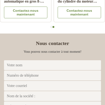
automatique en gros 8-
du cylindre du moteur
97365516-DC
OEM remplacement
Contactez-nous
Contactez-nous
Amplificateur de frein
Garantie de 3 mois
maintenant
maintenant
pour Isuzu DMAX 03-06
Nous contacter
Vous pouvez nous contacter à tout moment!