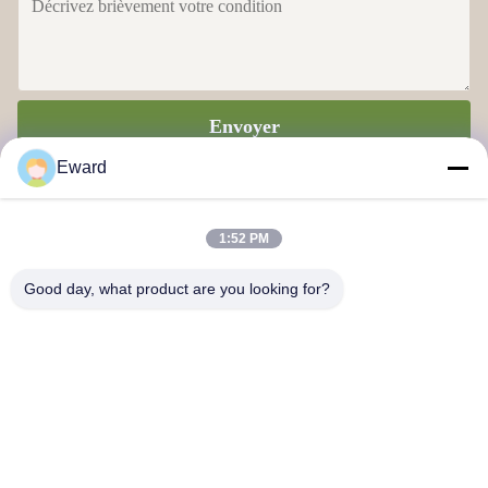
Envoyer
Eward
1:52 PM
Good day, what product are you looking for?
Guangzhou Haosh Supply Chain Co., Ltd
Nous contacter
Adresse: Région de Guangzhou Baiyun rue Jiaoteng Yueqiang Parc
créatif 3 bâtiment 201
hshauto01@gzhaosh.com