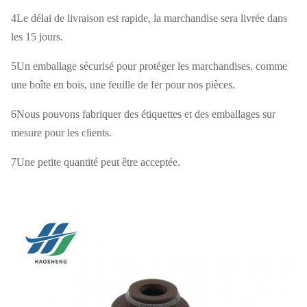
4Le délai de livraison est rapide, la marchandise sera livrée dans
Neutre/Personnalisé pour les besoins du
Emballage
les 15 jours.
client
5Un emballage sécurisé pour protéger les marchandises, comme
Expédition
Par voie maritime ou aérienne
une boîte en bois, une feuille de fer pour nos pièces.
Date de
6Nous pouvons fabriquer des étiquettes et des emballages sur
10-15 jours après réception du dépôt
mesure pour les clients.
livraison
7Une petite quantité peut être acceptée.
Le prix
Négociable