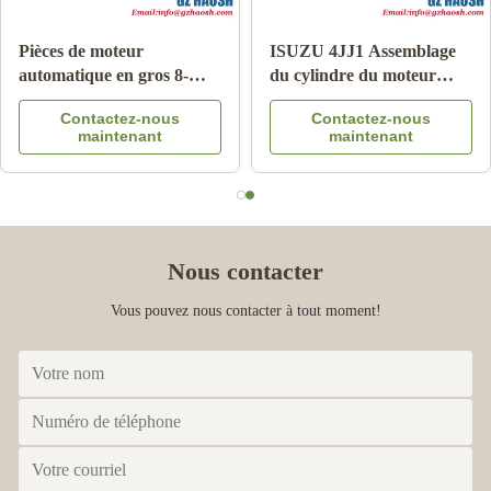
Pièces de moteur
ISUZU 4JJ1 Assemblage
automatique en gros 8-
du cylindre du moteur
97365516-DC
OEM remplacement
Contactez-nous
Contactez-nous
Amplificateur de frein
Garantie de 3 mois
maintenant
maintenant
pour Isuzu DMAX 03-06
Nous contacter
Vous pouvez nous contacter à tout moment!