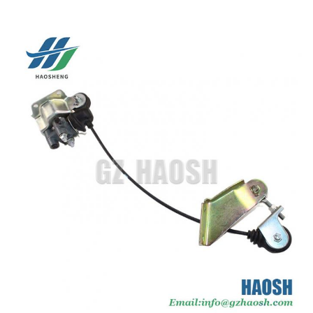
Marque de
700P 4HK1
Je suis ISUZU.
voiture:
Qualité:
Très haut
La garantie:
3 mois