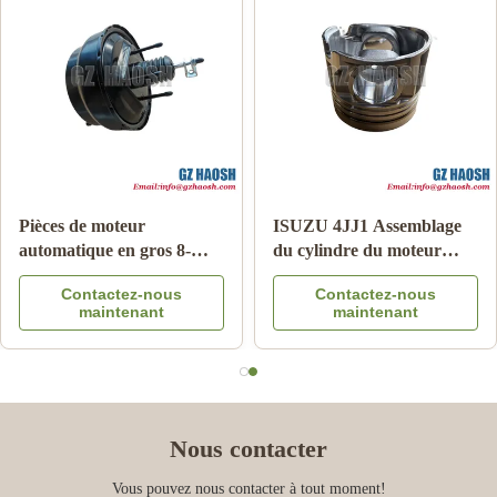
Pièces de moteur
ISUZU 4JJ1 Assemblage
automatique en gros 8-
du cylindre du moteur
97365516-DC
OEM remplacement
Contactez-nous
Contactez-nous
Amplificateur de frein
Garantie de 3 mois
maintenant
maintenant
pour Isuzu DMAX 03-06
Nous contacter
Vous pouvez nous contacter à tout moment!