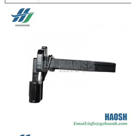
Marque de
Dmax
Je suis ISUZU.
voiture:
Qualité:
Très haut
La garantie:
3 mois