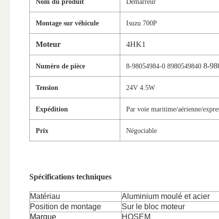
Nom du produit
Démarreur
Montage sur véhicule
Isuzu 700P
Moteur
4HK1
8-98
Numéro de pièce
8-98054984-0 8980549840
Tension
24V 4.5W
Expédition
Par voie maritime/aérienne/expre
Prix
Négociable
Spécifications techniques
Matériau
Aluminium moulé et acier
Position de montage
Sur le bloc moteur
Marque
HOSEM