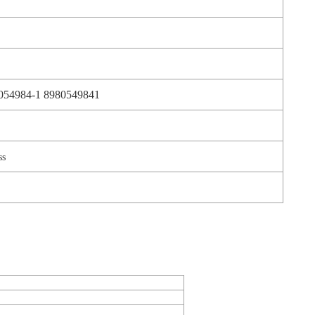
054984-1 8980549841
ss