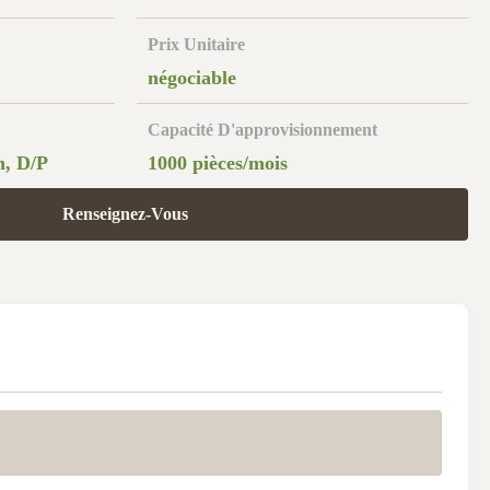
Prix Unitaire
négociable
Capacité D'approvisionnement
n, D/P
1000 pièces/mois
Renseignez-Vous