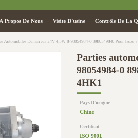
A Propos De Nous
Visite D'usine
Contrôle De La Q
ies Automobiles Démarreur 24V 4.5W 8-98054984-0 8980549840 Pour Isuzu
Parties autom
98054984-0 89
4HK1
Pays D'origine
Chine
Certificat
ISO 9001