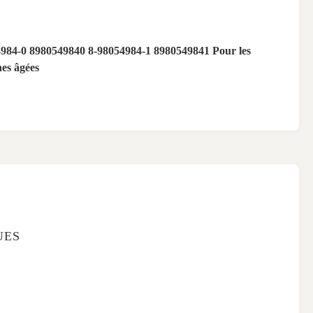
984-0 8980549840 8-98054984-1 8980549841 Pour les
es âgées
UES