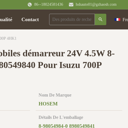
86--18024581436
hshauto01@gzhaosh.com
ualité
Contact
Fr
 700P 4HK1
obiles démarreur 24V 4.5W 8-
80549840 Pour Isuzu 700P
Nom De Marque
HOSEM
Détails De L'emballage
8-98054984-0 8980549841