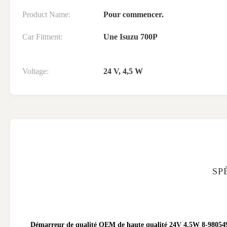
Product Name:
Pour commencer.
Car Fitment:
Une Isuzu 700P
Voltage:
24 V, 4,5 W
SP
Démarreur de qualité OEM de haute qualité 24V 4.5W 8-98054