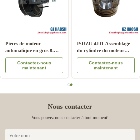
Pièces de moteur
ISUZU 4JJ1 Assemblage
automatique en gros 8-
du cylindre du moteur
97365516-DC
OEM remplacement
Contactez-nous
Contactez-nous
Amplificateur de frein
Garantie de 3 mois
maintenant
maintenant
pour Isuzu DMAX 03-06
Nous contacter
Vous pouvez nous contacter à tout moment!