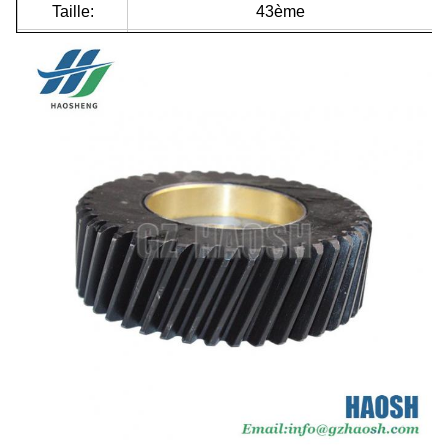
Taille:
43ème
Marque de
Dmax 4ja1
Je suis ISUZU.
voiture:
Qualité:
Très haut
La garantie:
3 mois