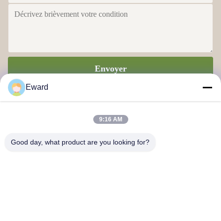
Envoyer
Eward
9:16 AM
Good day, what product are you looking for?
Guangzhou Haosh Supply Chain Co., Ltd
Nous contacter
Adresse: Région de Guangzhou Baiyun rue Jiaoteng Yueqiang Parc
créatif 3 bâtiment 201