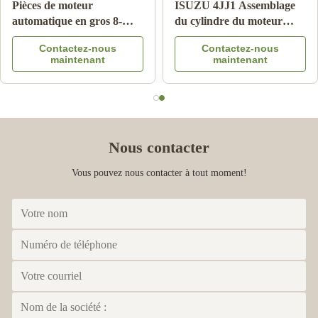
ro d'origine japonais
Pièces de moteur
ISUZ
219761-0 pour le
automatique en gros 8-
du c
ateur de transmission
97365516-DC
OEM 
Contactez-nous
Contactez-nous
el Isuzu DMAX/MUX
Amplificateur de frein
Gara
maintenant
maintenant
pour Isuzu DMAX 03-06
Nous contacter
Vous pouvez nous contacter à tout moment!