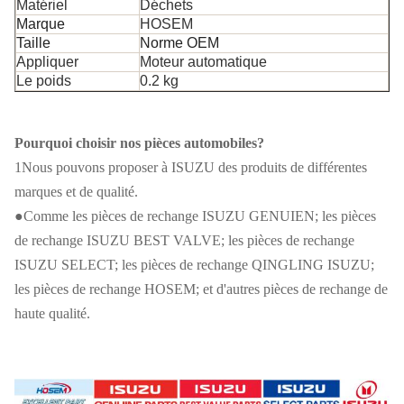
voiture
Matériel
Déchets
Marque
HOSEM
Moteur
4BC2
Taille
Norme OEM
Appliquer
Moteur automatique
Numéro de la
8-94110264-0 8941102640 8-
Le poids
0.2 kg
partie
94110264-1 8941102641
Pourquoi choisir nos pièces automobiles?
Expédition
Par voie maritime ou aérienne
1Nous pouvons proposer à ISUZU des produits de différentes
Le prix
Négociable
marques et de qualité.
●Comme les pièces de rechange ISUZU GENUIEN; les pièces
de rechange ISUZU BEST VALVE; les pièces de rechange
ISUZU SELECT; les pièces de rechange QINGLING ISUZU;
les pièces de rechange HOSEM; et d'autres pièces de rechange de
haute qualité.