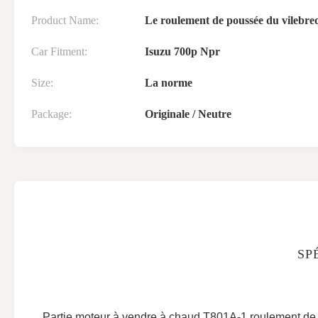
Product Name:
Le roulement de poussée du vilebre
Car Fitment:
Isuzu 700p Npr
Size:
La norme
Package:
Originale / Neutre
SP
Partie moteur à vendre à chaud T801A-1 roulement de