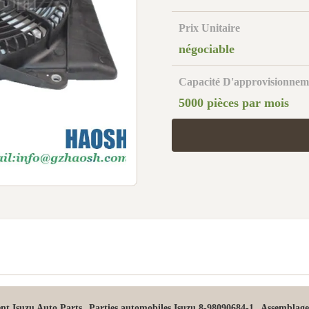
Prix Unitaire
négociable
Capacité D'approvisionnem
5000 pièces par mois
,
,
nt Isuzu Auto Parts
Parties automobiles Isuzu 8-98090684-1
Assemblage 