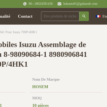
86--18024581436
hshauto01@gzhaosh.com
ualité
Contact
Fr
6841 Pour Isuzu 700P/4HK1
obiles Isuzu Assemblage de
in 8-98090684-1 8980906841
00P/4HK1
Nom De Marque
HOSEM
MOQ
1
10 pièces