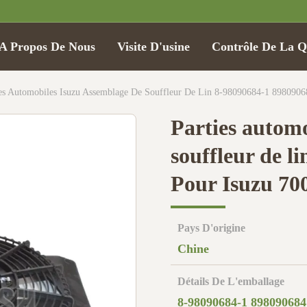
A Propos De Nous
Visite D'usine
Contrôle De La Q
ies Automobiles Isuzu Assemblage De Souffleur De Lin 8-98090684-1 898090
Parties autom
souffleur de l
Pour Isuzu 7
Pays D'origine
Chine
Détails De L'emballage
8-98090684-1 898090684