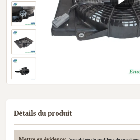
Détails du produit
Mettre en évidence:
Assemblage du souffleur de survêteme