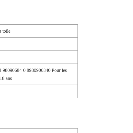
 toile
8-98090684-0 8980906840 Pour les
18 ans
e