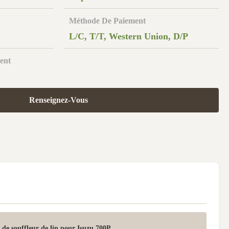
Méthode De Paiement
L/C, T/T, Western Union, D/P
ent
Renseignez-Vous
de souffleur de lin pour Isuzu 700P