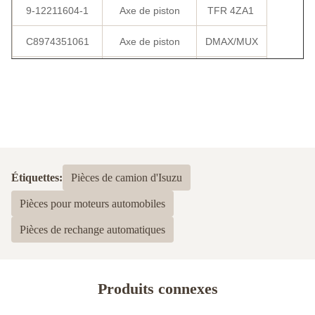
9-12211604-1
Axe de piston
TFR 4ZA1
C8974351061
Axe de piston
DMAX/MUX
CA100054510
Axe de piston
RM 4D25
Étiquettes:
Pièces de camion d'Isuzu
Pièces pour moteurs automobiles
Pièces de rechange automatiques
Produits connexes