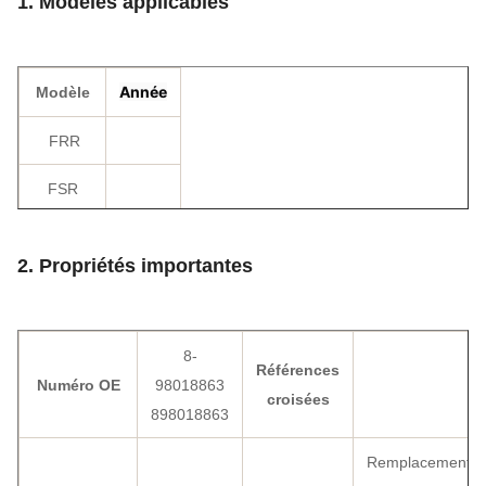
1. Modèles applicables
Année
Modèle
FRR
FSR
FTR
2. Propriétés importantes
700P
ZX200-3
8-
Références
ZX210-3
Numéro OE
98018863
croisées
898018863
Remplacement