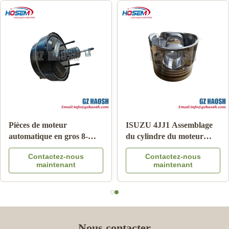
Pièces de moteur
ISUZU 4JJ1 Assemblage
automatique en gros 8-
du cylindre du moteur
97365516-DC
OEM remplacement
Contactez-nous
Contactez-nous
Amplificateur de frein
Garantie de 3 mois
maintenant
maintenant
pour Isuzu DMAX 03-06
Nous contacter