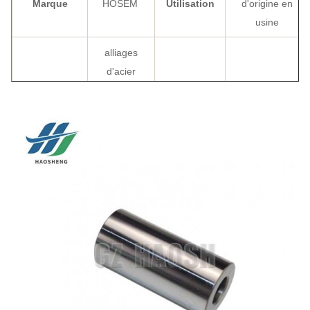
Marque
HOSEM
Utilisation
d'origine en
usine
alliages
d'acier
Matériau
trempé à
Couleur
argent
haute
résistance
Taille standard
Certification
ISO9001
Taille
OEM
Type de
4HK1 6HK2
moteur